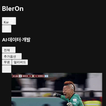
BlerOn
Kor
AI·데이터·개발
전체
추가옵션
무료
얼리버드