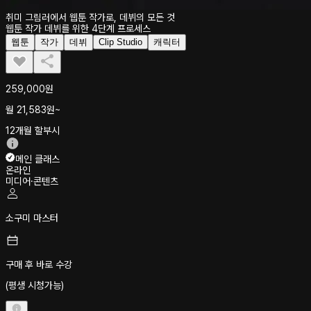
취미 그림러에서 웹툰 작가로, 데뷔의 모든 것
웹툰 작가 데뷔를 위한 4단계 프로세스
웹툰
작가
데뷔
Clip Studio
캐릭터
259,000원
월
21,583
원~
12개월 할부시
메인 클래스
온라인
미디어·콘텐츠
소구미 마스터
구매 후 바로 수강
(평생 시청가능)