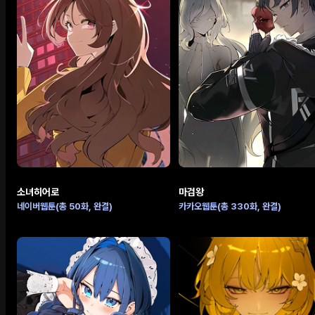
소녀히어로
마검왕
네이버웹툰(총 50화, 완결)
카카오웹툰(총 330화, 완결)