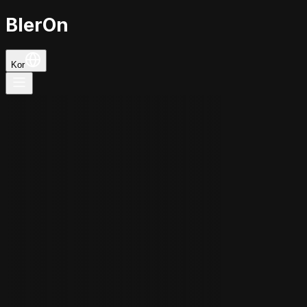
BlerOn
Kor