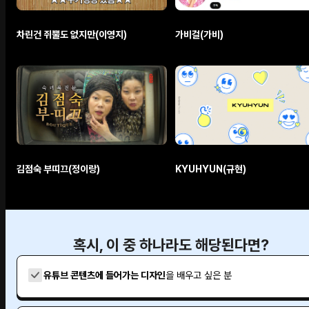
차린건 쥐뿔도 없지만(이영지)
가비걸(가비)
김점숙 부띠끄(정이랑)
KYUHYUN(규현)
혹시, 이 중 하나라도 해당된다면?
유튜브 콘텐츠에 들어가는 디자인
을 배우고 싶은 분