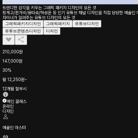
트렌디한 감각을 키우는 그래픽 패키지 디자인의 모든 것
핑계고/퀸가비/용타로/하성운 등 인기 유튜브 채널 디자인을 직접 담당한 예술인 
자이너가 알려주는 유튜브 디자인의 모든 것
그래픽패키지디자인
그래픽패키지
유튜브디자인
유튜브콘텐츠디자인
디자인
210,000
원
147,000
원
30%
월
12,250
원~
12개월 할부시
메인 클래스
온라인
디자인
예술인 마스터