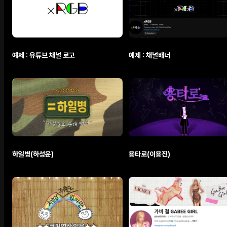
예제 : 유튜브 채널 로고
예제 : 채널배너
하일병(하성운)
용타로(이용진)