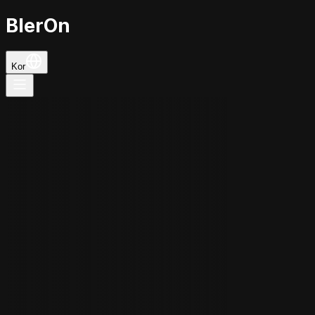
BlerOn
Kor