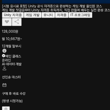
[시험 응시료 포함] Unity 공식 자격증으로 완성하는 게임 개발 올인원 코스
게임 개발 첫걸음부터 Unity 자격증 취득까지, 직접 만들며 배우는 실전 완성 코스
Unity 자격증
게임 개발
유니티
자격증
IT·프로그래밍
128,000원
월
10,667
원~
12개월 할부시
메인 클래스
온라인
AI·데이터·개발
선진송 마스터
구매 후 바로 수강
(평생 시청가능)