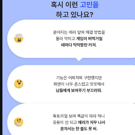
혹시 이런
고민을
하고 있나요?
쏟아지는 에러 앞에 해결 방법을
몰라 막히고
게임이 버벅거릴
때마다 막막함만 커져.
기능은 어찌저찌 구현했지만
화면이 너무 촌스럽고 밋밋해서
남들에게 보여주기 부끄러워.
튜토리얼 보며 똑같이 따라 하니
응용이 안 되고
에러가 자꾸 나서
혼자서는 한 줄도 못 써.