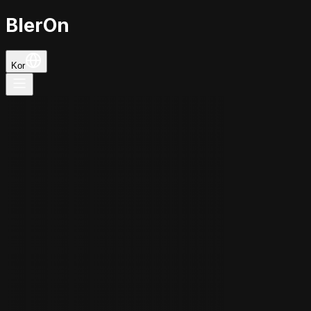
BlerOn
Kor