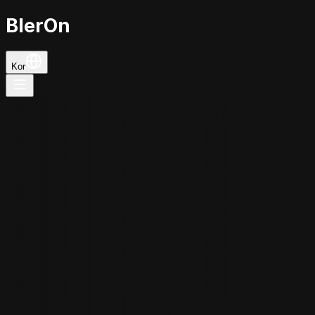
BlerOn
Kor