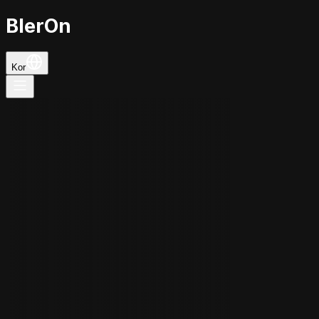
BlerOn
Kor