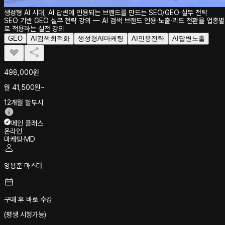
생성형 AI 시대, AI 답변에 인용되는 브랜드를 만드는 SEO/GEO 실무 전략
SEO 기반 GEO 실무 전략 강의 — AI 검색 브랜드 인용·노출·리드 전환을 업종별
로 적용하는 실전 강의
GEO
AI검색최적화
생성형AI마케팅
AI인용전략
AI답변노출
498,000원
월
41,500
원~
12개월 할부시
메인 클래스
온라인
마케팅·MD
양용준 마스터
구매 후 바로 수강
(평생 시청가능)