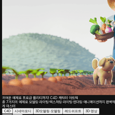
귀여운 예제로 프로급 퀄리티까지! C4D 캐릭터 아트웍
총 7가지의 예제로 모델링·라이팅·텍스처링·라이팅·렌더링·애니메이션까지 완벽
게 마스터
C4D
시네마포디
3D모델링·모델링
레드쉬프트
3D·영상