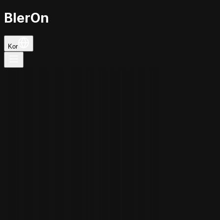
BlerOn
Kor