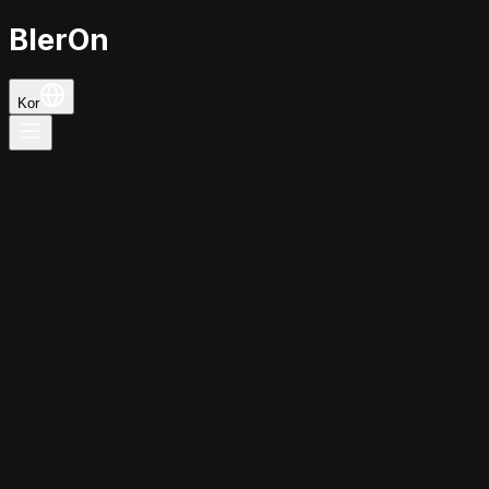
BlerOn
Kor