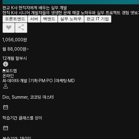
판교 K사 현직자에게 배우는 실무 개발
현직 K사 시니어 개발자들의 생생한 문제 해결 노하우와 실무 프로젝트 경험 엿보
프론트엔드
서버
백엔드
실무 노하우
판교 IT 기업
1,056,000원
월
88,000
원~
12개월 할부시
로드맵
온라인
AI·데이터·개발
|
기획·PM·PO
|
마케팅·MD
Dio, Summer, 코코딩 마스터
학습기간 클래스별 상이
복습기간: 180일